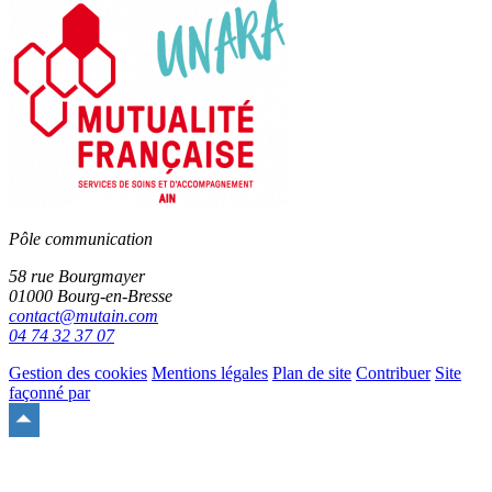
Pôle communication
58 rue Bourgmayer
01000 Bourg-en-Bresse
contact@mutain.com
04 74 32 37 07
Gestion des cookies
Mentions légales
Plan de site
Contribuer
Site
façonné par
Remonter
en
haut
du
site