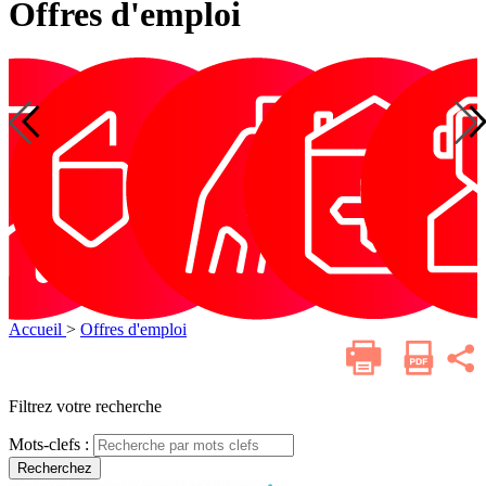
Offres d'emploi
ue
Gérontologie
Services
Téléassistance
Dentaire
éléassistance
Dentaire
Optique
Gérontologie
Serv
de
de s
soins
infi
infirmiers
à
à
domi
domicile
Accueil
>
Offres d'emploi
Imprimer
Parta
cette
sur
les
page
résea
Filtrez votre recherche
socia
Mots-clefs :
Recherchez