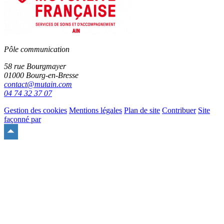
Pôle communication
58 rue Bourgmayer
01000 Bourg-en-Bresse
contact@mutain.com
04 74 32 37 07
Gestion des cookies
Mentions légales
Plan de site
Contribuer
Site
façonné par
Remonter
en
haut
du
site