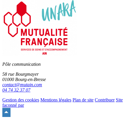
le
site
Pôle communication
58 rue Bourgmayer
01000 Bourg-en-Bresse
contact@mutain.com
04 74 32 37 07
Gestion des cookies
Mentions légales
Plan de site
Contribuer
Site
façonné par
Remonter
en
haut
du