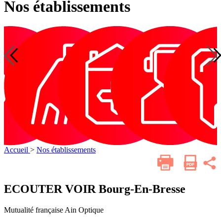
Nos établissements
Gérontologie
Services
Téléassistance
Dentaire
O
nce
Dentaire
Optique
Gérontologie
Services
de
de soins
soins
infirmiers
infirmiers
à
à
domicile
domicile
Accueil
>
Nos établissements
Imprimer
Parta
cette
sur
les
page
résea
ECOUTER VOIR Bourg-En-Bresse
socia
Mutualité française Ain
Optique